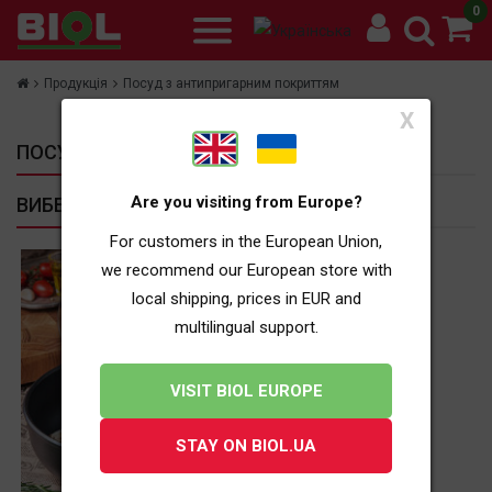
0
Продукція
Посуд з антипригарним покриттям
X
ПОСУД З АНТИПРИГАРНИМ ПОКРИТТЯМ
Are you visiting from Europe?
ВИБЕРІТЬ ПІДКАТЕГОРІЮ
For customers in the European Union,
we recommend our European store with
local shipping, prices in EUR and
multilingual support.
VISIT BIOL EUROPE
STAY ON BIOL.UA