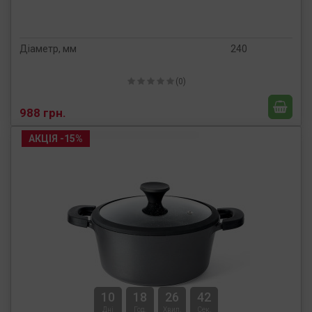
Діаметр, мм
240
(0)
988 грн.
АКЦІЯ -15%
10
18
26
41
Дні
Год.
Хвил.
Сек.