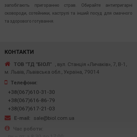
запобігають пригоранню страв. Обирайте антипригарні
сковороди, сотейники, каструлі та інший посуд для смачного
та здорового готування.
КОНТАКТИ
ТОВ "ТД "БІОЛ"
, вул. Станція «Личаків», 7, В-1,
м. Львів, Львівська обл., Україна, 79014
Телефони:
+38(067)610-31-30
+38(067)616-86-79
+38(067)617-21-03
E-mail:
sale@biol.com.ua
Час роботи:
пн – пт: з 8:30 до 17:00: