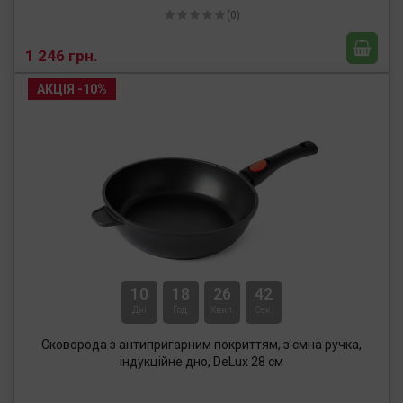
(0)
1 246 грн.
АКЦІЯ -10%
10
18
26
41
Дні
Год.
Хвил.
Сек.
Сковорода з антипригарним покриттям, з'ємна ручка,
індукційне дно, DeLux 28 см