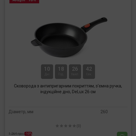
10
18
26
41
Дні
Год.
Хвил.
Сек.
Сковорода з антипригарним покриттям, з'ємна ручка,
індукційне дно, DeLux 26 см
Діаметр, мм
260
(0)
1 264 грн.
-10%