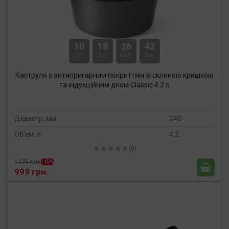
10
18
26
41
Дні
Год.
Хвил.
Сек.
Каструля з антипригарним покриттям зі скляною кришкою
та індукційним дном Classic 4.2 л
Діаметр, мм
240
Об'єм, л
4.2
(0)
1 175 грн.
-15%
999 грн.