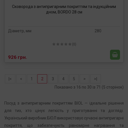
Сковорода з антипригарним покриттям та індукційним
дном, BORDO 28 см
Діаметр, мм
280
(0)
926 грн.
|<
<
1
2
3
4
5
>
>|
Показано з 16 по 30 із 71 (5 сторінок)
Посуд з антипригарним покриттям BIOL — ідеальне рішення
для тих, хто цінує легкість у приготуванні та догляді.
Український виробник БІОЛ використовує сучасні антипригарні
покриття, що забезпечують рівномірне нагрівання та