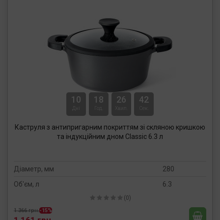
10
18
26
41
Дні
Год.
Хвил.
Сек.
Каструля з антипригарним покриттям зі скляною кришкою
та індукційним дном Classic 6.3 л
Діаметр, мм
280
Об'єм, л
6.3
(0)
1 366 грн.
-15%